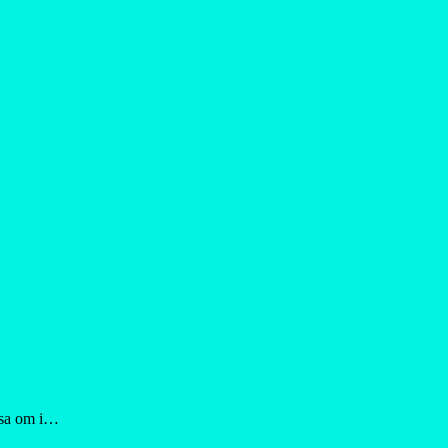
läsa om i…