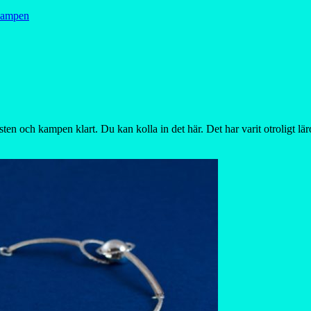
ten och kampen klart. Du kan kolla in det här. Det har varit otroligt lär