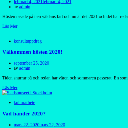
Publicerad
februari 4, 2021
februari 4, 2021
den
av
admin
Hösten rasade på i en väldans fart och nu är det 2021 och det har reda
Läs Mer
konsultuppdrag
Välkommen hösten 2020!
Publicerad
september 25, 2020
den
av
admin
Tiden snurrar på och redan har våren och sommaren passerat. En somma
Läs Mer
kulturarbete
Vad händer 2020?
Publicerad
mars 22, 2020
mars 22, 2020