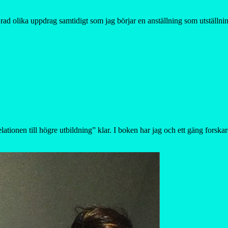
 rad olika uppdrag samtidigt som jag börjar en anställning som utställ
ationen till högre utbildning” klar. I boken har jag och ett gäng forsk