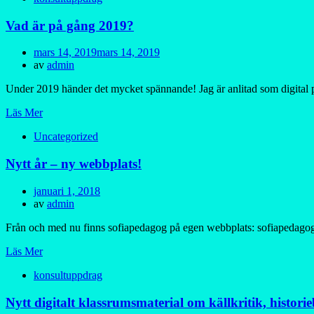
Vad är på gång 2019?
Publicerad
mars 14, 2019
mars 14, 2019
den
av
admin
Under 2019 händer det mycket spännande! Jag är anlitad som digital 
Läs Mer
Uncategorized
Nytt år – ny webbplats!
Publicerad
januari 1, 2018
den
av
admin
Från och med nu finns sofiapedagog på egen webbplats: sofiapedagog.
Läs Mer
konsultuppdrag
Nytt digitalt klassrumsmaterial om källkritik, histori