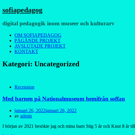
sofiapedagog
digital pedagogik inom museer och kulturarv
Meny
Hoppa
OM SOFIAPEDAGOG
till
PÅGÅNDE PROJEKT
innehåll
AVSLUTADE PROJEKT
KONTAKT
Kategori:
Uncategorized
Recension
Med barnen på Nationalmuseum hemifrån soffan
Publicerad
januari 26, 2022
januari 26, 2022
den
av
admin
I början av 2021 besökte jag och mina barn Stig 5 år och Knut 8 år 