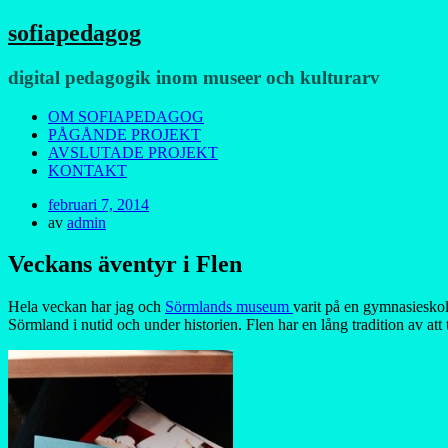
sofiapedagog
digital pedagogik inom museer och kulturarv
Meny
Hoppa
OM SOFIAPEDAGOG
till
PÅGÅNDE PROJEKT
innehåll
AVSLUTADE PROJEKT
KONTAKT
Publicerad
februari 7, 2014
den
av
admin
Veckans äventyr i Flen
Hela veckan har jag och
Sörmlands museum
varit på en gymnasieskol
Sörmland i nutid och under historien. Flen har en lång tradition av att