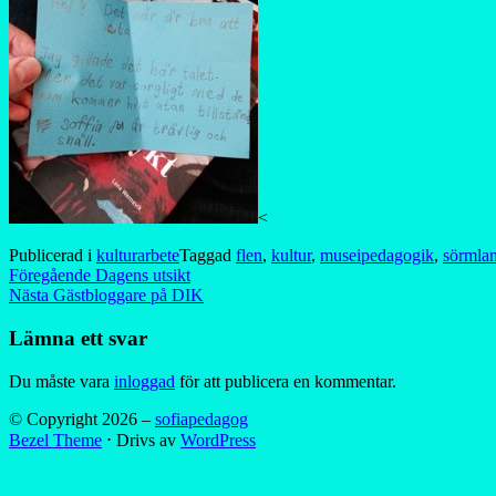
<
Publicerad i
kulturarbete
Taggad
flen
,
kultur
,
museipedagogik
,
sörmla
Inläggsnavigering
Föregående
Dagens utsikt
Nästa
Gästbloggare på DIK
Lämna ett svar
Du måste vara
inloggad
för att publicera en kommentar.
© Copyright 2026 –
sofiapedagog
Bezel Theme
⋅
Drivs av
WordPress