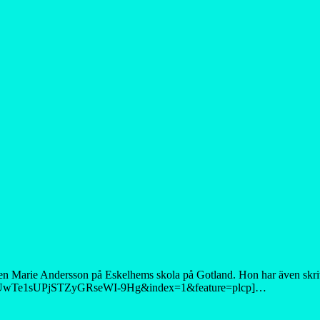
n Marie Andersson på Eskelhems skola på Gotland. Hon har även skrivi
=UUwTe1sUPjSTZyGRseWI-9Hg&index=1&feature=plcp]…