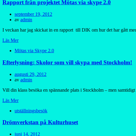
Rapport från projektet Mötas via skype 2.0
Publicerad
september 19, 2012
den
av
admin
I veckan har jag skickat in en rapport till DIK om hur det har gått 
Läs Mer
Mötas via Skype 2.0
Efterlysning: Skolor som vill skypa med Stockholm!
Publicerad
augusti 29, 2012
den
av
admin
Vill din klass besöka en spännande plats i Stockholm – men samtidigt
Läs Mer
utställningsbesök
Drömverkstan på Kulturhuset
Publicerad
juni 14, 2012