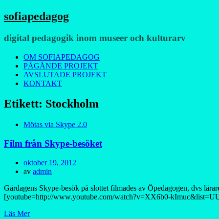
sofiapedagog
digital pedagogik inom museer och kulturarv
Meny
Hoppa
OM SOFIAPEDAGOG
till
PÅGÅNDE PROJEKT
innehåll
AVSLUTADE PROJEKT
KONTAKT
Etikett:
Stockholm
Mötas via Skype 2.0
Film från Skype-besöket
Publicerad
oktober 19, 2012
den
av
admin
Gårdagens Skype-besök på slottet filmades av Öpedagogen, dvs lärare
[youtube=http://www.youtube.com/watch?v=XX6b0-kImuc&list
Läs Mer