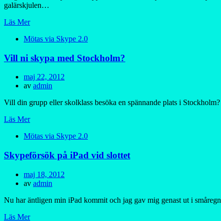
galärskjulen…
Läs Mer
Mötas via Skype 2.0
Vill ni skypa med Stockholm?
Publicerad
maj 22, 2012
den
av
admin
Vill din grupp eller skolklass besöka en spännande plats i Stockholm
Läs Mer
Mötas via Skype 2.0
Skypeförsök på iPad vid slottet
Publicerad
maj 18, 2012
den
av
admin
Nu har äntligen min iPad kommit och jag gav mig genast ut i småregnet 
Läs Mer