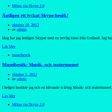
Mötas via Skype 2.0
Äntligen ett lyckat Skype-besök!
Publicerad
oktober 18, 2012
den
av
admin
Idag har jag äntligen Skypat med en trevlig klass från Gotland. Jag har
Läs Mer
museibesök
Museibesök: Musik- och teatermuseet
Publicerad
oktober 5, 2012
den
av
admin
I helgen besökte jag och en blivande 4-åring Musik- och teatermuseet
Läs Mer
Mötas via Skype 2.0