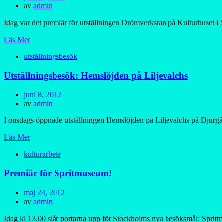
den
av
admin
Idag var det premiär för utställningen Drömverkstan på Kulturhuset i
Läs Mer
utställningsbesök
Utställningsbesök: Hemslöjden på Liljevalchs
Publicerad
juni 8, 2012
den
av
admin
I onsdags öppnade utställningen Hemslöjden på Liljevalchs på Djurgår
Läs Mer
kulturarbete
Premiär för Spritmuseum!
Publicerad
maj 24, 2012
den
av
admin
Idag kl 13.00 slår portarna upp för Stockholms nya besöksmål: Spritm