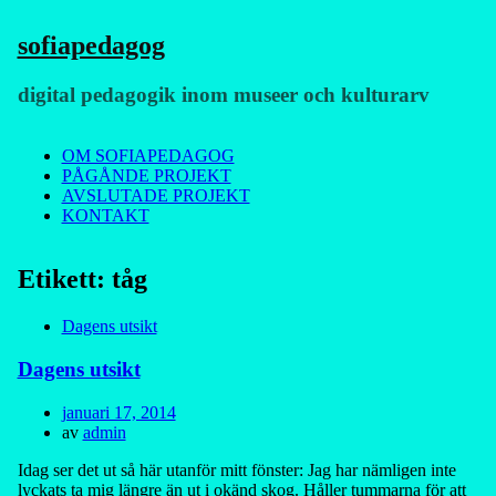
sofiapedagog
digital pedagogik inom museer och kulturarv
Meny
Hoppa
OM SOFIAPEDAGOG
till
PÅGÅNDE PROJEKT
innehåll
AVSLUTADE PROJEKT
KONTAKT
Etikett:
tåg
Dagens utsikt
Dagens utsikt
Publicerad
januari 17, 2014
den
av
admin
Idag ser det ut så här utanför mitt fönster: Jag har nämligen inte
lyckats ta mig längre än ut i okänd skog. Håller tummarna för att