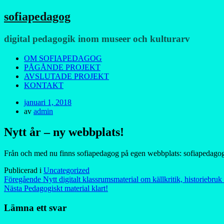
sofiapedagog
digital pedagogik inom museer och kulturarv
Meny
Hoppa
OM SOFIAPEDAGOG
till
PÅGÅNDE PROJEKT
innehåll
AVSLUTADE PROJEKT
KONTAKT
Publicerad
januari 1, 2018
den
av
admin
Nytt år – ny webbplats!
Från och med nu finns sofiapedagog på egen webbplats: sofiapedagog.
Publicerad i
Uncategorized
Inläggsnavigering
Föregående
Nytt digitalt klassrumsmaterial om källkritik, historiebruk
Nästa
Pedagogiskt material klart!
Lämna ett svar