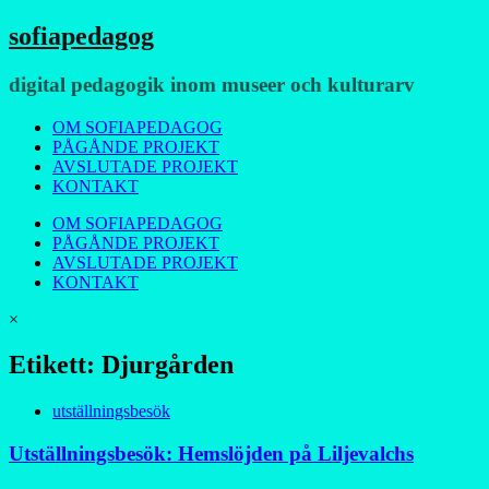
sofiapedagog
digital pedagogik inom museer och kulturarv
Meny
Hoppa
OM SOFIAPEDAGOG
till
PÅGÅNDE PROJEKT
innehåll
AVSLUTADE PROJEKT
KONTAKT
OM SOFIAPEDAGOG
PÅGÅNDE PROJEKT
AVSLUTADE PROJEKT
KONTAKT
×
Etikett:
Djurgården
utställningsbesök
Utställningsbesök: Hemslöjden på Liljevalchs