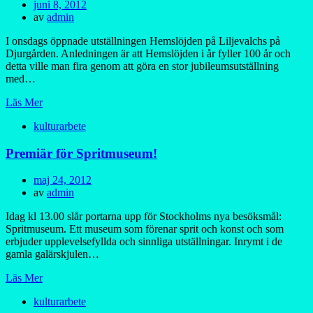
Publicerad
juni 8, 2012
den
av
admin
I onsdags öppnade utställningen Hemslöjden på Liljevalchs på
Djurgården. Anledningen är att Hemslöjden i år fyller 100 år och
detta ville man fira genom att göra en stor jubileumsutställning
med…
Läs Mer
kulturarbete
Premiär för Spritmuseum!
Publicerad
maj 24, 2012
den
av
admin
Idag kl 13.00 slår portarna upp för Stockholms nya besöksmål:
Spritmuseum. Ett museum som förenar sprit och konst och som
erbjuder upplevelsefyllda och sinnliga utställningar. Inrymt i de
gamla galärskjulen…
Läs Mer
kulturarbete