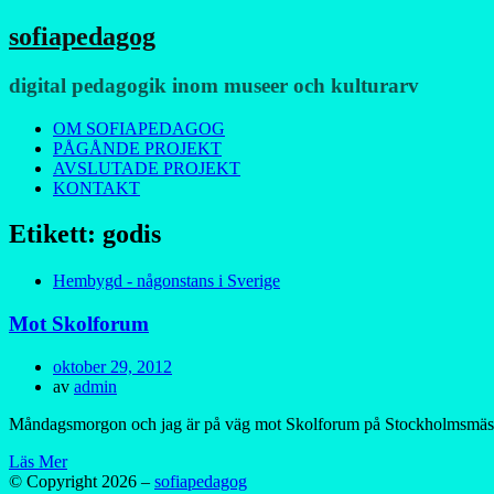
sofiapedagog
digital pedagogik inom museer och kulturarv
Meny
Hoppa
OM SOFIAPEDAGOG
till
PÅGÅNDE PROJEKT
innehåll
AVSLUTADE PROJEKT
KONTAKT
Etikett:
godis
Hembygd - någonstans i Sverige
Mot Skolforum
Publicerad
oktober 29, 2012
den
av
admin
Måndagsmorgon och jag är på väg mot Skolforum på Stockholmsmässan
Läs Mer
© Copyright 2026 –
sofiapedagog