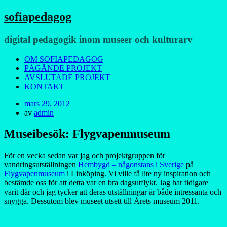
sofiapedagog
digital pedagogik inom museer och kulturarv
Meny
Hoppa
OM SOFIAPEDAGOG
till
PÅGÅNDE PROJEKT
innehåll
AVSLUTADE PROJEKT
KONTAKT
Publicerad
mars 29, 2012
den
av
admin
Museibesök: Flygvapenmuseum
För en vecka sedan var jag och projektgruppen för
vandringsutställningen
Hembygd – någonstans i Sverige
på
Flygvapenmuseum
i Linköping. Vi ville få lite ny inspiration och
bestämde oss för att detta var en bra dagsutflykt. Jag har tidigare
varit där och jag tycker att deras utställningar är både intressanta och
snygga. Dessutom blev museet utsett till Årets museum 2011.