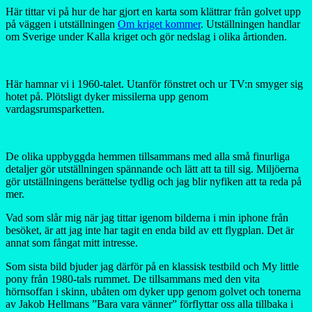
Här tittar vi på hur de har gjort en karta som klättrar från golvet upp
på väggen i utställningen
Om kriget kommer
. Utställningen handlar
om Sverige under Kalla kriget och gör nedslag i olika årtionden.
Här hamnar vi i 1960-talet. Utanför fönstret och ur TV:n smyger sig
hotet på. Plötsligt dyker missilerna upp genom
vardagsrumsparketten.
De olika uppbyggda hemmen tillsammans med alla små finurliga
detaljer gör utställningen spännande och lätt att ta till sig. Miljöerna
gör utställningens berättelse tydlig och jag blir nyfiken att ta reda på
mer.
Vad som slår mig när jag tittar igenom bilderna i min iphone från
besöket, är att jag inte har tagit en enda bild av ett flygplan. Det är
annat som fångat mitt intresse.
Som sista bild bjuder jag därför på en klassisk testbild och My little
pony från 1980-tals rummet. De tillsammans med den vita
hörnsoffan i skinn, ubåten om dyker upp genom golvet och tonerna
av Jakob Hellmans ”Bara vara vänner” förflyttar oss alla tillbaka i