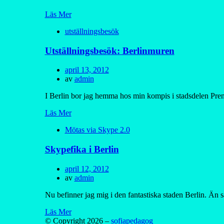
Läs Mer
utställningsbesök
Utställningsbesök: Berlinmuren
Publicerad
april 13, 2012
den
av
admin
I Berlin bor jag hemma hos min kompis i stadsdelen Pren
Läs Mer
Mötas via Skype 2.0
Skypefika i Berlin
Publicerad
april 12, 2012
den
av
admin
Nu befinner jag mig i den fantastiska staden Berlin. Än 
Läs Mer
© Copyright 2026 –
sofiapedagog