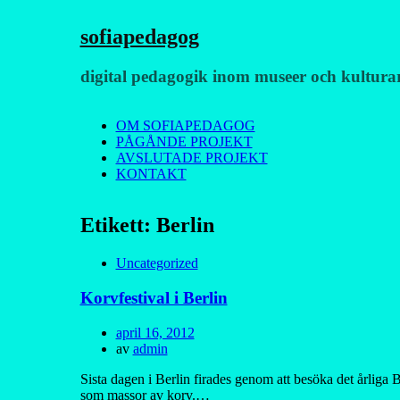
sofiapedagog
digital pedagogik inom museer och kultura
Meny
Hoppa
OM SOFIAPEDAGOG
till
PÅGÅNDE PROJEKT
innehåll
AVSLUTADE PROJEKT
KONTAKT
Etikett:
Berlin
Uncategorized
Korvfestival i Berlin
Publicerad
april 16, 2012
den
av
admin
Sista dagen i Berlin firades genom att besöka det årliga B
som massor av korv.…