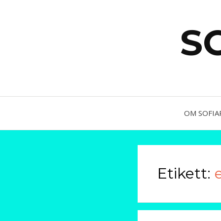
S
OM SOFI
Etikett: