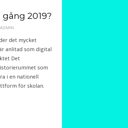
å gång 2019?
ADMIN
der det mycket
r anlitad som digital
ktet Det
storierummet som
a i en nationell
ttform för skolan.