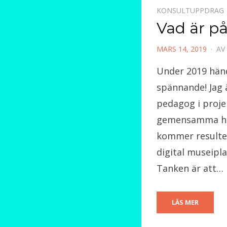
KONSULTUPPDRAG
Vad är p
PUBLICERAD
MARS 14, 2019
AV
DEN
Under 2019 hän
spännande! Jag ä
pedagog i proje
gemensamma hi
kommer resulter
digital museipla
Tanken är att…
LÄS MER