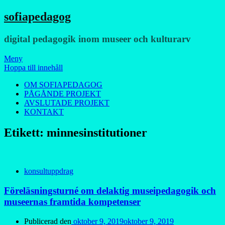
sofiapedagog
digital pedagogik inom museer och kulturarv
Meny
Hoppa till innehåll
OM SOFIAPEDAGOG
PÅGÅNDE PROJEKT
AVSLUTADE PROJEKT
KONTAKT
Etikett:
minnesinstitutioner
konsultuppdrag
Föreläsningsturné om delaktig museipedagogik och
museernas framtida kompetenser
Publicerad den
oktober 9, 2019
oktober 9, 2019