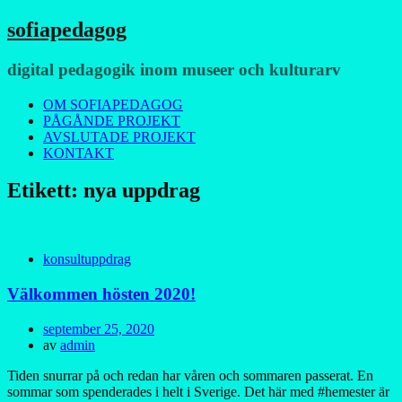
sofiapedagog
digital pedagogik inom museer och kulturarv
Meny
Hoppa
OM SOFIAPEDAGOG
till
PÅGÅNDE PROJEKT
innehåll
AVSLUTADE PROJEKT
KONTAKT
Etikett:
nya uppdrag
konsultuppdrag
Välkommen hösten 2020!
Publicerad
september 25, 2020
den
av
admin
Tiden snurrar på och redan har våren och sommaren passerat. En
sommar som spenderades i helt i Sverige. Det här med #hemester är