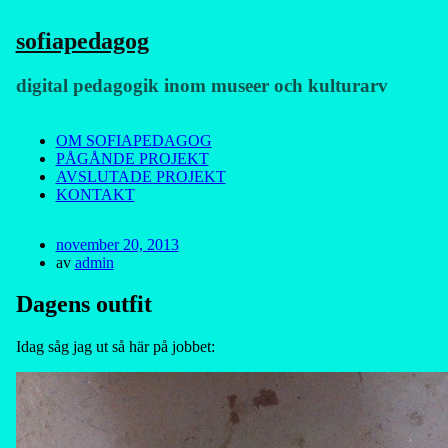
sofiapedagog
digital pedagogik inom museer och kulturarv
Meny
Hoppa
OM SOFIAPEDAGOG
till
PÅGÅNDE PROJEKT
innehåll
AVSLUTADE PROJEKT
KONTAKT
Publicerad
november 20, 2013
den
av
admin
Dagens outfit
Idag såg jag ut så här på jobbet: