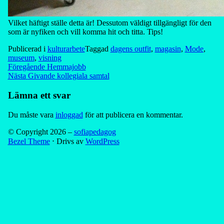
Vilket häftigt ställe detta är! Dessutom väldigt tillgängligt för den
som är nyfiken och vill komma hit och titta. Tips!
Publicerad i
kulturarbete
Taggad
dagens outfit
,
magasin
,
Mode
,
museum
,
visning
Inläggsnavigering
Föregående
Hemmajobb
Nästa
Givande kollegiala samtal
Lämna ett svar
Du måste vara
inloggad
för att publicera en kommentar.
© Copyright 2026 –
sofiapedagog
Bezel Theme
⋅
Drivs av
WordPress