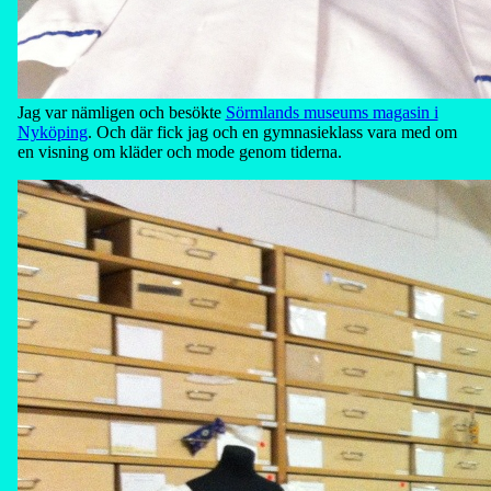
Jag var nämligen och besökte
Sörmlands museums magasin i
Nyköping
. Och där fick jag och en gymnasieklass vara med om
en visning om kläder och mode genom tiderna.