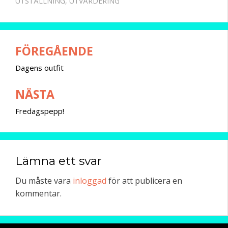
UTSTÄLLNING
,
UTVÄRDERING
FÖREGÅENDE
Inläggsnavigering
Dagens outfit
NÄSTA
Fredagspepp!
Lämna ett svar
Du måste vara
inloggad
för att publicera en
kommentar.