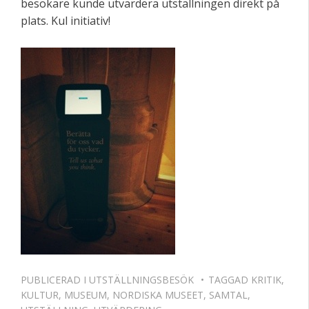
besökare kunde utvärdera utställningen direkt på
plats. Kul initiativ!
PUBLICERAD I
UTSTÄLLNINGSBESÖK
TAGGAD
KRITIK
,
KULTUR
,
MUSEUM
,
NORDISKA MUSEET
,
SAMTAL
,