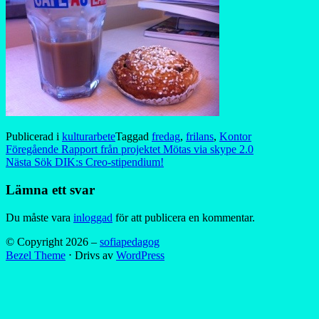
Publicerad i
kulturarbete
Taggad
fredag
,
frilans
,
Kontor
Inläggsnavigering
Föregående
Rapport från projektet Mötas via skype 2.0
Nästa
Sök DIK:s Creo-stipendium!
Lämna ett svar
Du måste vara
inloggad
för att publicera en kommentar.
© Copyright 2026 –
sofiapedagog
Bezel Theme
⋅
Drivs av
WordPress