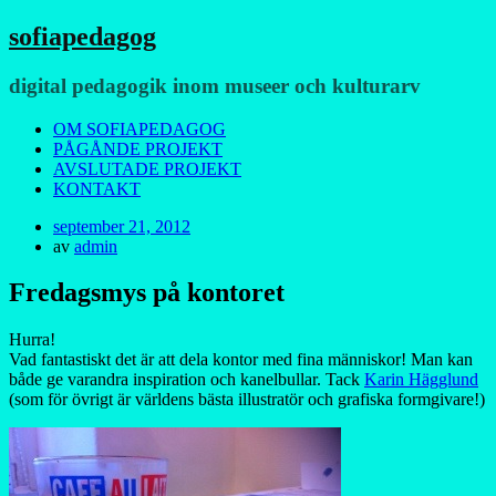
sofiapedagog
digital pedagogik inom museer och kulturarv
Meny
Hoppa
OM SOFIAPEDAGOG
till
PÅGÅNDE PROJEKT
innehåll
AVSLUTADE PROJEKT
KONTAKT
Publicerad
september 21, 2012
den
av
admin
Fredagsmys på kontoret
Hurra!
Vad fantastiskt det är att dela kontor med fina människor! Man kan
både ge varandra inspiration och kanelbullar. Tack
Karin Hägglund
(som för övrigt är världens bästa illustratör och grafiska formgivare!)