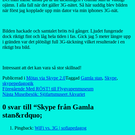
ojämn. I alla fall när det gäller 3G-nätet. Så här suddig blev bilden
när först jag kopplade upp min dator via min iphones 3G-nät.
Bilden hackade och samtalet bröts två gånger. Ljudet fungerade
dock riktigt fint och låg hela tiden i fas. Gick jag 5 meter längre upp
i gränden var det plötsligt full 3G-täckning vilket resulterade i en
riktigt bra bild.
Intressant att det kan vara så stor skillnad!
Publicerad i
Mötas via Skype 2.0
Taggad
Gamla stan
,
Skype
,
skypepedagogik
Inläggsnavigering
Föregående
Med RÖST! till Flygvapenmuseum
Nästa
Museibesök: Sjöfartsmuseet Akvariet
0 svar till “Skype från Gamla
stan&rdquo;
Pingback:
WiFi vs. 3G | sofiapedagog