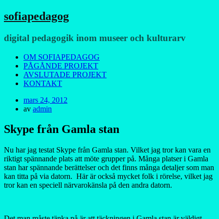
sofiapedagog
digital pedagogik inom museer och kulturarv
Meny
Hoppa
OM SOFIAPEDAGOG
till
PÅGÅNDE PROJEKT
innehåll
AVSLUTADE PROJEKT
KONTAKT
Publicerad
mars 24, 2012
den
av
admin
Skype från Gamla stan
Nu har jag testat Skype från Gamla stan. Vilket jag tror kan vara en
riktigt spännande plats att möte grupper på. Många platser i Gamla
stan har spännande berättelser och det finns många detaljer som man
kan titta på via datorn. Här är också mycket folk i rörelse, vilket jag
tror kan en speciell närvarokänsla på den andra datorn.
Det man måste tänka på är att täckningen i Gamla stan är väldigt