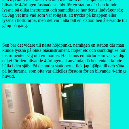
blivande 4-åringen fastnade snabbt för en station där hen kunde
lyssna på olika instrument och samtidigt se hur deras ljudvågor såg
ut. Jag vet inte vad som var roligast, att trycka på knappen eller
lyssna i hörlurarna, men det var i alla fall en station hen återvände till
gång på gång.
Sen bar det vidare till nästa höjdpunkt, nämligen en station där man
kunde lyssna på olika blåsinstrument, flöjter etc och samtidigt se hur
instrumenten såg ut i en monter. Här fanns en hörlur som var väldigt
enkel för den blivande 4-åringen att använda, då hen enkelt kunde
hålla i den själv. På de andra stationerna fick jag hjälpa till och sätta
på hörlurarna, som ofta var alldelles förstora för en blivande 4-årings
huvud.