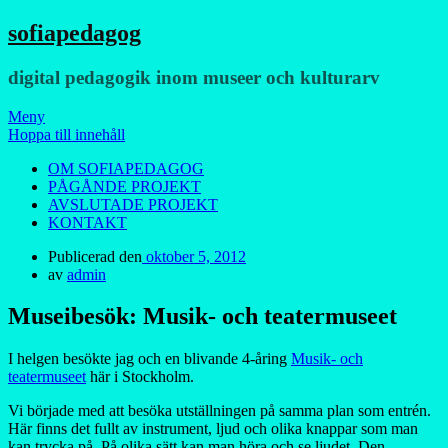
sofiapedagog
digital pedagogik inom museer och kulturarv
Meny
Hoppa till innehåll
OM SOFIAPEDAGOG
PÅGÅNDE PROJEKT
AVSLUTADE PROJEKT
KONTAKT
Publicerad den
oktober 5, 2012
av
admin
Museibesök: Musik- och teatermuseet
I helgen besökte jag och en blivande 4-åring
Musik- och
teatermuseet
här i Stockholm.
Vi började med att besöka utställningen på samma plan som entrén.
Här finns det fullt av instrument, ljud och olika knappar som man
kan trycka på. På olika sätt kan man höra och se ljudet. Den