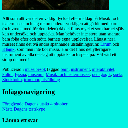
Allt som allt var det en väldigt lyckad eftermiddag på Musik- och
teatermuseet och jag rekomenderar verkligen att gå hit med barn
(och vuxna med för den delen) då det finns mycket som barnet själv
kan undersöka och upptäcka. Man behöver inte styra utan snarare
bara följa efter och stötta barnets egna upplevelser. Längst ner i
museet finns det två andra spännande utställningsrum;
Lirum
och
Klåjnk
, som man inte bör missa. Här det finns det ytterligare
instrument av alla de slag att upptäcka och spela på. Väl värt ett
stopp det med!
Publicerad i
museibesök
Taggad
barn
,
instrument
,
interaktivitet
,
kultur
,
lyssna
,
museum
,
Musik- och teatermuseet
,
pedagogik
,
spela
,
Stockholm
,
trummor
,
utställning
Inläggsnavigering
Föregående
Dagens utsikt 4 oktober
Nästa
Dagens testskype
Lämna ett svar