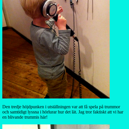
Den tredje höjdpunken i utställningen var att få spela på trummor
och samtidigt lyssna i hörlurar hur det lät. Jag tror faktiskt att vi har
en blivande trummis här!