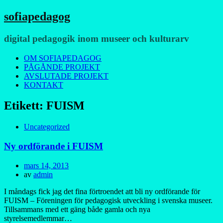
sofiapedagog
digital pedagogik inom museer och kulturarv
Meny
Hoppa
OM SOFIAPEDAGOG
till
PÅGÅNDE PROJEKT
innehåll
AVSLUTADE PROJEKT
KONTAKT
Etikett:
FUISM
Uncategorized
Ny ordförande i FUISM
Publicerad
mars 14, 2013
den
av
admin
I måndags fick jag det fina förtroendet att bli ny ordförande för
FUISM – Föreningen för pedagogisk utveckling i svenska museer.
Tillsammans med ett gäng både gamla och nya
styrelsemedlemmar…