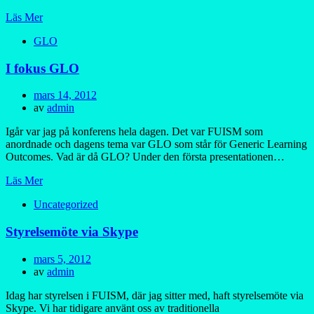
Läs Mer
GLO
I fokus GLO
Publicerad
mars 14, 2012
den
av
admin
Igår var jag på konferens hela dagen. Det var FUISM som
anordnade och dagens tema var GLO som står för Generic Learning
Outcomes. Vad är då GLO? Under den första presentationen…
Läs Mer
Uncategorized
Styrelsemöte via Skype
Publicerad
mars 5, 2012
den
av
admin
Idag har styrelsen i FUISM, där jag sitter med, haft styrelsemöte via
Skype. Vi har tidigare använt oss av traditionella