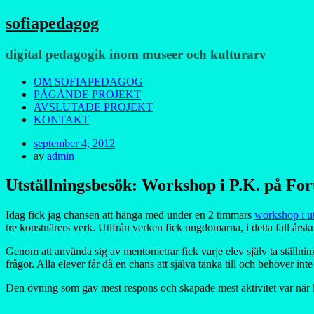
sofiapedagog
digital pedagogik inom museer och kulturarv
Meny
Hoppa
OM SOFIAPEDAGOG
till
PÅGÅNDE PROJEKT
innehåll
AVSLUTADE PROJEKT
KONTAKT
Publicerad
september 4, 2012
den
av
admin
Utställningsbesök: Workshop i P.K. på For
Idag fick jag chansen att hänga med under en 2 timmars
workshop i ut
tre konstnärers verk. Utifrån verken fick ungdomarna, i detta fall årsku
Genom att använda sig av mentometrar fick varje elev själv ta ställn
frågor. Alla elever får då en chans att själva tänka till och behöver inte
Den övning som gav mest respons och skapade mest aktivitet var när k