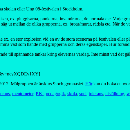
na skolan eller Ung 08-festivalen i Stockholm.
sen, ex. pluggisarna, punkarna, invandrarna, de normala etc. Varje grup
g ut mellan de olika grupperna, ex. broar/murar, rädsla etc. När de var 
ex. en stor explosion vid en av de stora scenerna på festivalen eller plöt
tämma vad som hände med grupperna och deras egenskaper. Hur förändr
ade till spännande tankar kring elevernas vardag. Inte minst vad det gäll
dded&v=ncyXQDEy1XY]
r 2012. Målgruppen är årskurs 9 och gymnasiet.
Här
kan du boka en wor
lerans
,
mentometer
,
P.K.
,
pedagogik
,
skola
,
spel
,
tolerans
,
utställning
,
w