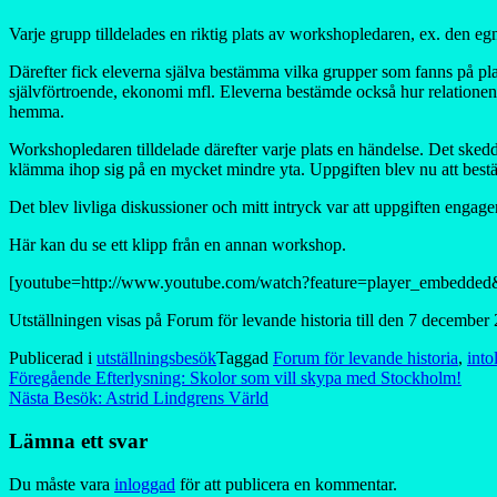
Varje grupp tilldelades en riktig plats av workshopledaren, ex. den eg
Därefter fick eleverna själva bestämma vilka grupper som fanns på plat
självförtroende, ekonomi mfl. Eleverna bestämde också hur relationen så
hemma.
Workshopledaren tilldelade därefter varje plats en händelse. Det skedde 
klämma ihop sig på en mycket mindre yta. Uppgiften blev nu att bes
Det blev livliga diskussioner och mitt intryck var att uppgiften engager
Här kan du se ett klipp från en annan workshop.
[youtube=http://www.youtube.com/watch?feature=player_embe
Utställningen visas på Forum för levande historia till den 7 decembe
Publicerad i
utställningsbesök
Taggad
Forum för levande historia
,
into
Inläggsnavigering
Föregående
Efterlysning: Skolor som vill skypa med Stockholm!
Nästa
Besök: Astrid Lindgrens Värld
Lämna ett svar
Du måste vara
inloggad
för att publicera en kommentar.