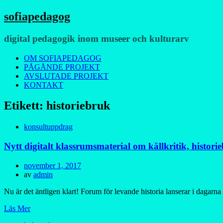
sofiapedagog
digital pedagogik inom museer och kulturarv
Meny
Hoppa
OM SOFIAPEDAGOG
till
PÅGÅNDE PROJEKT
innehåll
AVSLUTADE PROJEKT
KONTAKT
Etikett:
historiebruk
konsultuppdrag
Nytt digitalt klassrumsmaterial om källkritik, histori
Publicerad
november 1, 2017
den
av
admin
Nu är det äntligen klart! Forum för levande historia lanserar i dagarna
Läs Mer