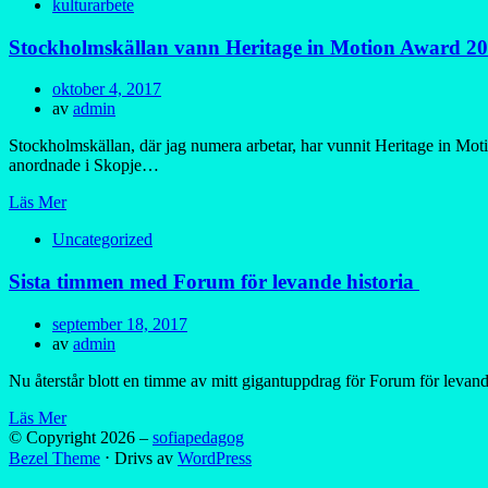
kulturarbete
Stockholmskällan vann Heritage in Motion Award 2
Publicerad
oktober 4, 2017
den
av
admin
Stockholmskällan, där jag numera arbetar, har vunnit Heritage in M
anordnade i Skopje…
Läs Mer
Uncategorized
Sista timmen med Forum för levande historia
Publicerad
september 18, 2017
den
av
admin
Nu återstår blott en timme av mitt gigantuppdrag för Forum för leva
Läs Mer
© Copyright 2026 –
sofiapedagog
Bezel Theme
⋅
Drivs av
WordPress