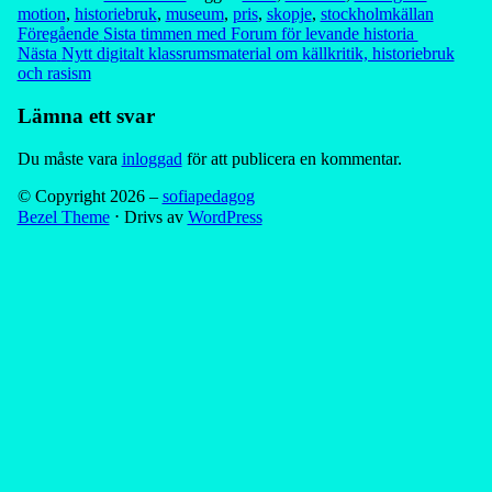
motion
,
historiebruk
,
museum
,
pris
,
skopje
,
stockholmkällan
Inläggsnavigering
Föregående
Sista timmen med Forum för levande historia
Nästa
Nytt digitalt klassrumsmaterial om källkritik, historiebruk
och rasism
Lämna ett svar
Du måste vara
inloggad
för att publicera en kommentar.
© Copyright 2026 –
sofiapedagog
Bezel Theme
⋅
Drivs av
WordPress