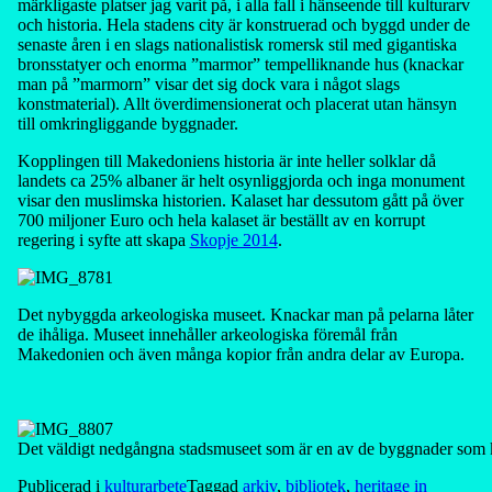
märkligaste platser jag varit på, i alla fall i hänseende till kulturarv
och historia. Hela stadens city är konstruerad och byggd under de
senaste åren i en slags nationalistisk romersk stil med gigantiska
bronsstatyer och enorma ”marmor” tempelliknande hus (knackar
man på ”marmorn” visar det sig dock vara i något slags
konstmaterial). Allt överdimensionerat och placerat utan hänsyn
till omkringliggande byggnader.
Kopplingen till Makedoniens historia är inte heller solklar då
landets ca 25% albaner är helt osynliggjorda och inga monument
visar den muslimska historien. Kalaset har dessutom gått på över
700 miljoner Euro och hela kalaset är beställt av en korrupt
regering i syfte att skapa
Skopje 2014
.
Det nybyggda arkeologiska museet. Knackar man på pelarna låter
de ihåliga. Museet innehåller arkeologiska föremål från
Makedonien och även många kopior från andra delar av Europa.
Det väldigt nedgångna stadsmuseet som är en av de byggnader som kl
Publicerad i
kulturarbete
Taggad
arkiv
,
bibliotek
,
heritage in