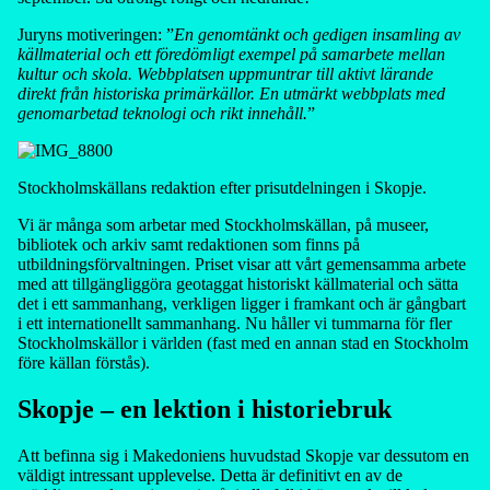
Juryns motiveringen: ”
En genomtänkt och gedigen insamling av
källmaterial och ett föredömligt exempel på samarbete mellan
kultur och skola. Webbplatsen uppmuntrar till aktivt lärande
direkt från historiska primärkällor. En utmärkt webbplats med
genomarbetad teknologi och rikt innehåll.
”
Stockholmskällans redaktion efter prisutdelningen i Skopje.
Vi är många som arbetar med Stockholmskällan, på museer,
bibliotek och arkiv samt redaktionen som finns på
utbildningsförvaltningen. Priset visar att vårt gemensamma arbete
med att tillgängliggöra geotaggat historiskt källmaterial och sätta
det i ett sammanhang, verkligen ligger i framkant och är gångbart
i ett internationellt sammanhang. Nu håller vi tummarna för fler
Stockholmskällor i världen (fast med en annan stad en Stockholm
före källan förstås).
Skopje – en lektion i historiebruk
Att befinna sig i Makedoniens huvudstad Skopje var dessutom en
väldigt intressant upplevelse. Detta är definitivt en av de