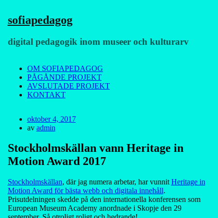
sofiapedagog
digital pedagogik inom museer och kulturarv
Meny
Hoppa
OM SOFIAPEDAGOG
till
PÅGÅNDE PROJEKT
innehåll
AVSLUTADE PROJEKT
KONTAKT
Publicerad
oktober 4, 2017
den
av
admin
Stockholmskällan vann Heritage in
Motion Award 2017
Stockholmskällan
, där jag numera arbetar, har vunnit
Heritage in
Motion Award för bästa webb och digitala innehåll
.
Prisutdelningen skedde på den internationella konferensen som
European Museum Academy anordnade i Skopje den 29
september. Så otroligt roligt och hedrande!