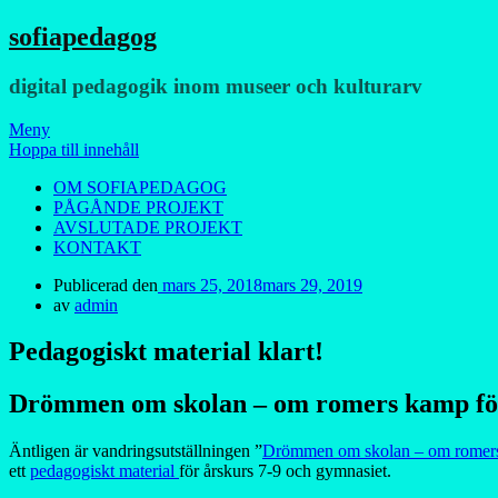
sofiapedagog
digital pedagogik inom museer och kulturarv
Meny
Hoppa till innehåll
OM SOFIAPEDAGOG
PÅGÅNDE PROJEKT
AVSLUTADE PROJEKT
KONTAKT
Publicerad den
mars 25, 2018
mars 29, 2019
av
admin
Pedagogiskt material klart!
Drömmen om skolan – om romers kamp för
Äntligen är vandringsutställningen ”
Drömmen om skolan – om romers 
ett
pedagogiskt material
för årskurs 7-9 och gymnasiet.