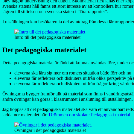
blev någon undervisning den dagen. Skolmaterial fick lånas eller köpas 
svenska statens håll fanns ett stort intresse av att kontrollera hur ro
lägren till stiftelsen och svenska staten i ”lärarrapporter”.
I utställningen kan besökaren ta del av utdrag från dessa lärarrapporte
Intro till det pedagogiska materialet
Det pedagogiska materialet
Detta pedagogiska material är tänkt att kunna användas före, under och 
eleverna ska lära sig mer om romers situation både förr och nu
eleverna får reflektera och diskutera utifrån olika perspektiv på
eleverna får reflektera och diskutera utifrån frågor kring värde
Övningarna bygger framför allt på material som finns i vandringsutst
andra övningar kan göras i klassrummet i anslutning till utställningen.
Jag hoppas att det pedagogiska materialet ska vara ett användbart red
ladda ner materialet här:
Drömmen om skolan: Pedagogiskt material
Övningar i det pedagogiska materialet