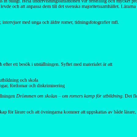
in billigt. Hela undervisningssituationen var bristfällig och mycket prov
mer levde och att anpassa dem till det svenska majoritetssamhället. Lära
r, intervjuer med unga och äldre romer, tidningsfotografier mfl.
efter ett besök i utställningen. Syftet med materialet är att
 utbildning och skola
ringar, fördomar och diskriminering
ällningen
Drömmen om skolan – om romers kamp för utbildning
. Det f
skap för lärare och att övningarna kommer att uppskattas av både lärar