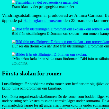
Framsidan av det pedagogiska materialet
Vandringsutställningen är producerad av Annica Carlsson Be
öppnade på
Hälsinglands museum
den 23 mars och kommer vi
Bild från utställningen Drömmen om skolan – om romers kamp f
Hur ser din drömskola ut? Bild från utställningen Drömmen om
”Min drömskola är en skola utan fördomar.” Bild från utstäl
utbildning.
Första skolan för romer
I utställningen får besökarna möta romer som berättar om sig själva o
kamp, vilja och drömmen om kunskap.
Den första organiserade skolformen för de romer som bodde i läger va
undervisning och kristen mission i romska läger under somrarna. De a
sommarlediga lärare för att undervisa i lägerskolorna under sommarmån