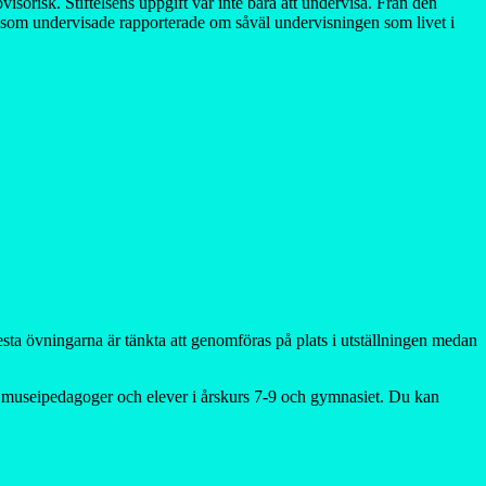
isorisk. Stiftelsens uppgift var inte bara att undervisa. Från den
rna som undervisade rapporterade om såväl undervisningen som livet i
lesta övningarna är tänkta att genomföras på plats i utställningen medan
e, museipedagoger och elever i årskurs 7-9 och gymnasiet. Du kan