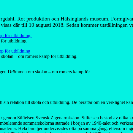
rgdahl, Rot produktion och Hälsinglands museum. Formgivare 
sas där till 10 augusti 2018. Sedan kommer utställningen van
ör utbildning.
 skolan – om romers kamp för utbildning.
lningen Drömmen om skolan – om romers kamp för
ch sin relation till skola och utbildning. De berättar om en verklighet
r genom Stiftelsen Svensk Zigenarmission. Stiftelsen bestod av olika 
mbulerande sommarskolorna startade i början av 1940-talet och verksamh
aderna. Hela familjer undervisades ofta på samma gång, eftersom ingen t