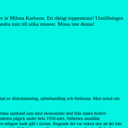
är Milena Karlsson. Ett riktigt toppenteam! Utställningen
dra runt till olika museer. Missa inte denna!
 kantad av diskriminering, särbehandling och fördomar. Men också om
kristna samfund som med ekonomiskt stöd från staten bedrev
eten pågick under hela 1950-talet. Stiftelsen anställde
idigare hade gått i skolan. Regnade det var risken stor att det inte