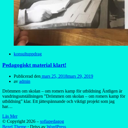
konsultuppdrag
Pedagogiskt material klart!
Publicerad den
mars 25, 2018
mars 29, 2019
av
admin
Drömmen om skolan – om romers kamp för utbildning Äntligen är
vandringsutställningen ”Drömmen om skolan – om romers kamp för
utbildning” klar. Ett jättespännande och viktigt projekt som jag
har…
Läs Mer
© Copyright 2026 –
sofiapedagog
Bezel Theme
⋅
Drivs av
WordPress