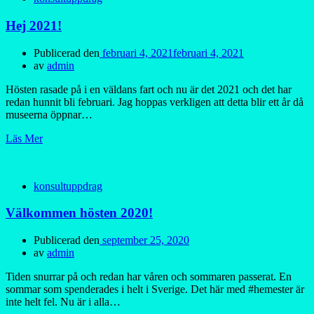
Hej 2021!
Publicerad den
februari 4, 2021
februari 4, 2021
av
admin
Hösten rasade på i en väldans fart och nu är det 2021 och det har
redan hunnit bli februari. Jag hoppas verkligen att detta blir ett år då
museerna öppnar…
Läs Mer
konsultuppdrag
Välkommen hösten 2020!
Publicerad den
september 25, 2020
av
admin
Tiden snurrar på och redan har våren och sommaren passerat. En
sommar som spenderades i helt i Sverige. Det här med #hemester är
inte helt fel. Nu är i alla…