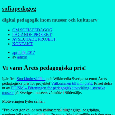
sofiapedagog
digital pedagogik inom museer och kulturarv
Meny
Hoppa
OM SOFIAPEDAGOG
till
PÅGÅNDE PROJEKT
innehåll
AVSLUTADE PROJEKT
KONTAKT
Publicerad
april 26, 2017
den
av
admin
Vi vann Årets pedagogiska pris!
Igår fick
Stockholmskällan
och Wikimedia Sverige ta emot Årets
pedagogiska pris för projektet
Välkommen till min plats.
Priset delas
ut av
FUISM – Föreningen för pedagogisk utveckling i svenska
museer
på Sveriges museers vårmöte i Södertälje.
Motiveringen lyder så här:
”Projektet gör källor och källmaterial tillgängliga, begripliga,
meningsfulla och användbara för unga. Med närmiljön och den egna